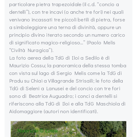
particolare pietra trapezoidale (il c.d. “concio a
dentelli”), con tre incavi (o anche tre fori) nei quali
venivano incassati tre piccoli betili di pietra, forse
a simboleggiare una terna di divinità, oppure un
principio divino iterato secondo un numero carico
di significato magico-religioso…” (Paolo Melis
“Civiltà Nuragica”).
La foto aerea della TdG di Iloi a Sedilo è di
Maurizio Cossu; la panoramica della stessa tomba
con vista sul lago di Sergio Melis come la TdG di
Pradu su Chiai a Villagrande Strisaili; le foto della
TdG di Seleni a Lanusei e del concio con tre fori
sono di Beatrice Auguadro; i conci a dentelli si
riferiscono alla TdG di Iloi e alla TdG Maschiola di
Aidomaggiore (autori non identificati).