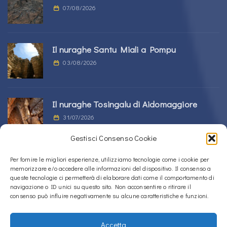
07/08/2026
Il nuraghe Santu Miali a Pompu
03/08/2026
Il nuraghe Tosingalu di Aidomaggiore
31/07/2026
Gestisci Consenso Cookie
La tomba di giganti s’Ortali ‘e su Monte a
Per fornire le migliori esperienze, utilizziamo tecnologie come i cookie per
memorizzare e/o accedere alle informazioni del dispositivo. Il consenso a
Tortolì
queste tecnologie ci permetterà di elaborare dati come il comportamento di
21/07/2026
navigazione o ID unici su questo sito. Non acconsentire o ritirare il
consenso può influire negativamente su alcune caratteristiche e funzioni.
Accetta