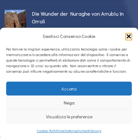
Die Wunder der Nuraghe von Arrubiu in
Orroli
24/02/2026
Gestisci Consenso Cookie
Sos Nurattolos Nuragic-Komplex in Alà dei
Per fornire le migliori esperienze, utilizziamo tecnologie come i cookie per
memorizzare e/o accedere alle informazioni del dispositivo. Il consenso a
Sardi
queste tecnologie ci permetterà di elaborare dati come il comportamento di
23/02/2026
navigazione o ID unici su questo sito. Non acconsentire o ritirare il
consenso può influire negativamente su alcune caratteristiche e funzioni.
Accetta
Copyright © 2020 – 2026
La Sardegna verso l'Unesco
Nega
Cookie-Richtlinie (EU)
Datenschutzerklärung
Visualizza le preferenze
La Sardegna verso l'Unesco verwendet
Accessibility Checker
, um die
Barrierefreiheit unserer Website zu überwachen.
Cookie-Richtlinie
Datenschutzerklärung