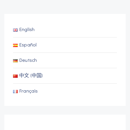
English
Español
Deutsch
中文 (中国)
Français