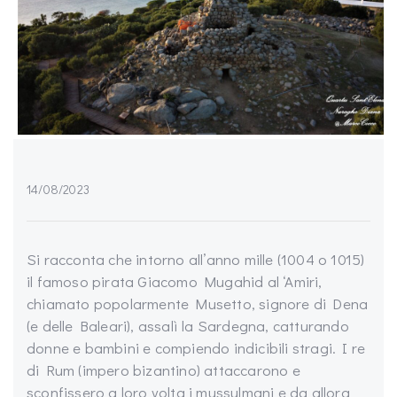
14/08/2023
Si racconta che intorno all’anno mille (1004 o 1015)
il famoso pirata Giacomo Mugahid al ‘Amiri,
chiamato popolarmente Musetto, signore di Dena
(e delle Baleari), assalì la Sardegna, catturando
donne e bambini e compiendo indicibili stragi. I re
di Rum (impero bizantino) attaccarono e
sconfissero a loro volta i mussulmani e da allora