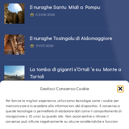
Il nuraghe Santu Miali a Pompu
03/08/2026
Il nuraghe Tosingalu di Aidomaggiore
31/07/2026
La tomba di giganti s’Ortali ‘e su Monte a
Tortolì
21/07/2026
Gestisci Consenso Cookie
Per fornire le migliori esperienze, utilizziamo tecnologie come i cookie per
Il nuraghe Perdu Cossu a Norbello
memorizzare e/o accedere alle informazioni del dispositivo. Il consenso a
16/07/2026
queste tecnologie ci permetterà di elaborare dati come il comportamento di
navigazione o ID unici su questo sito. Non acconsentire o ritirare il
consenso può influire negativamente su alcune caratteristiche e funzioni.