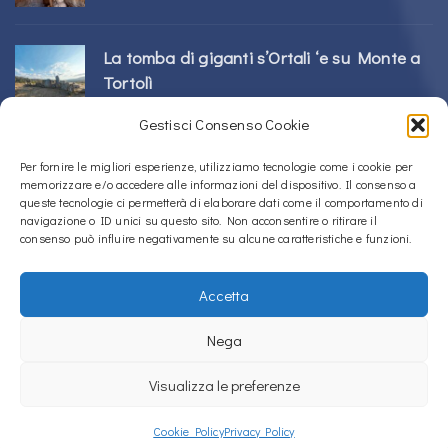
La tomba di giganti s’Ortali ‘e su Monte a
Tortolì
21/07/2026
Gestisci Consenso Cookie
Per fornire le migliori esperienze, utilizziamo tecnologie come i cookie per
Il nuraghe Perdu Cossu a Norbello
memorizzare e/o accedere alle informazioni del dispositivo. Il consenso a
16/07/2026
queste tecnologie ci permetterà di elaborare dati come il comportamento di
navigazione o ID unici su questo sito. Non acconsentire o ritirare il
consenso può influire negativamente su alcune caratteristiche e funzioni.
Accetta
Copyright © 2020 – 2026
La Sardegna verso l'Unesco
Nega
Cookie Policy (UE)
Privacy Policy
Intranos
Visualizza le preferenze
La Sardegna verso l'Unesco usa
Accessibility Checker
per monitorare
l'accessibilità del nostro sito web.
Cookie Policy
Privacy Policy