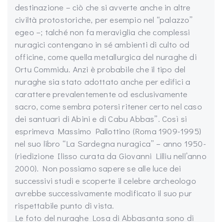
destinazione – ciò che si avverte anche in altre
civiltà protostoriche, per esempio nel “palazzo”
egeo –; talché non fa meraviglia che complessi
nuragici contengano in sé ambienti di culto od
officine, come quella metallurgica del nuraghe di
Ortu Commidu. Anzi è probabile che il tipo del
nuraghe sia stato adottato anche per edifici a
carattere prevalentemente od esclusivamente
sacro, come sembra potersi ritener certo nel caso
dei santuari di Abini e di Cabu Abbas”. Così si
esprimeva Massimo Pallottino (Roma 1909-1995)
nel suo libro “La Sardegna nuragica” – anno 1950-
(riedizione Ilisso curata da Giovanni Lilliu nell’anno
2000). Non possiamo sapere se alle luce dei
successivi studi e scoperte il celebre archeologo
avrebbe successivamente modificato il suo pur
rispettabile punto di vista.
Le foto del nuraghe Losa di Abbasanta sono di