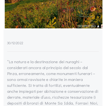
30/12/2022
“La natura e la destinazione dei nuraghi –
considerati ancora al principio del secolo dal
Pinza, erroneamente, come monumenti funerari –
sono ormai ravvisate e chiarite in maniera
sufficiente. Si tratta di fortilizi, eventualmente
anche impiegati per abitazione e conservazione di
derrate, materiale d’uso, ricchezze tesaurizzate (i
depositi di bronzi di Monte Sa Idda, Forraxi Nioi,