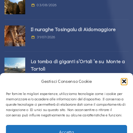
03/08/2026
Il nuraghe Tosingalu di Aidomaggiore
31/07/2026
La tomba di giganti s’Ortali ‘e su Monte a
Tortolì
21/07/2026
Gestisci Consenso Cookie
Per fornire le migliori esperienze, utilizziamo tecnologie come i cookie per
Il nuraghe Perdu Cossu a Norbello
memorizzare e/o accedere alle informazioni del dispositivo. Il consenso a
16/07/2026
queste tecnologie ci permetterà di elaborare dati come il comportamento di
navigazione o ID unici su questo sito. Non acconsentire o ritirare il
consenso può influire negativamente su alcune caratteristiche e funzioni.
Accetta