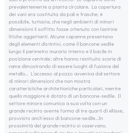
prevalentemente a pianta circolare. La copertura
dei vani era costituita da pali e frasche; è
possibile, tuttavia, che negli ambienti di minori
dimensioni il soffitto fosse ottenuto con lastrine
litiche aggettanti. Alcune capanne presentano
degli elementi distintivi, come il bancone sedile
lungo il perimetro murario interno e il bacile in
posizione centrale; altre hanno restituito scorie di
rame dimostrando di essere luoghi di fusione del
metallo… L’accesso al pozzo avveniva dal settore
di minori dimensioni che non mostra
caratteristiche architettoniche particolari, mentre
quello maggiore è dotato di un bancone-sedile. Il
settore minore comunica a sua volta con un
grande recinto avente forma di tre quarti di ellisse,
provvisto anch’esso di bancone-sedile…In
prossimità del grande recinto si osservano,
nascosti nella terra di risulta o inseriti nei moderni