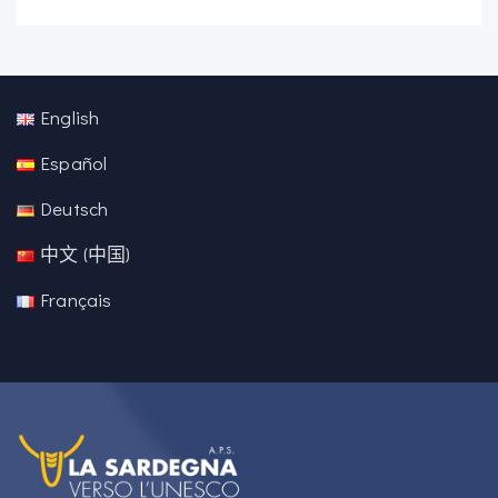
English
Español
Deutsch
中文 (中国)
Français