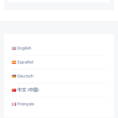
English
Español
Deutsch
中文 (中国)
Français