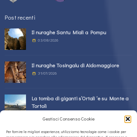
Post recenti
Il nuraghe Santu Miali a Pompu
03/08/2026
Il nuraghe Tosingalu di Aidomaggiore
31/07/2026
La tomba di giganti s’Ortali ‘e su Monte a
Tortolì
21/07/2026
Gestisci Consenso Cookie
Per fornire le migliori esperienze, utilizziamo tecnologie come i cookie per
Il nuraghe Perdu Cossu a Norbello