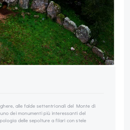
ughere, alle falde settentrionali del Monte di
 uno dei monumenti più interessanti del
pologia delle sepolture a filari con stele