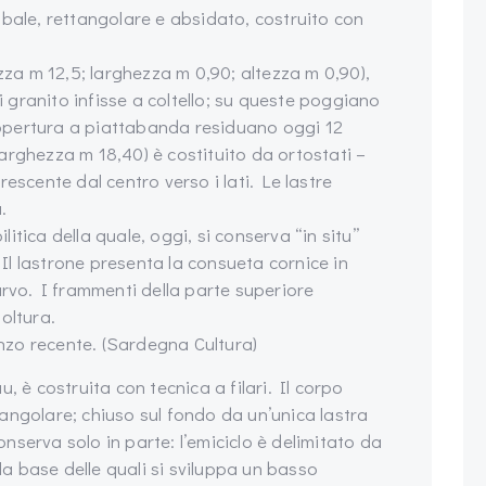
mbale, rettangolare e absidato, costruito con
.
ezza m 12,5; larghezza m 0,90; altezza m 0,90),
di granito infisse a coltello; su queste poggiano
 copertura a piattabanda residuano oggi 12
(larghezza m 18,40) è costituito da ortostati –
ecrescente dal centro verso i lati. Le lastre
.
ilitica della quale, oggi, si conserva “in situ”
. Il lastrone presenta la consueta cornice in
icurvo. I frammenti della parte superiore
oltura.
zo recente. (Sardegna Cultura)
, è costruita con tecnica a filari. Il corpo
angolare; chiuso sul fondo da un’unica lastra
serva solo in parte: l’emiciclo è delimitato da
lla base delle quali si sviluppa un basso