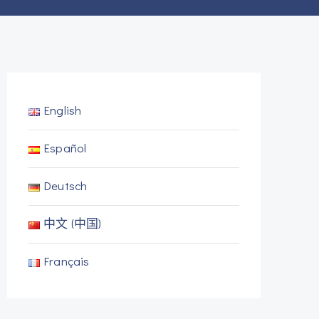
English
Español
Deutsch
中文 (中国)
Français