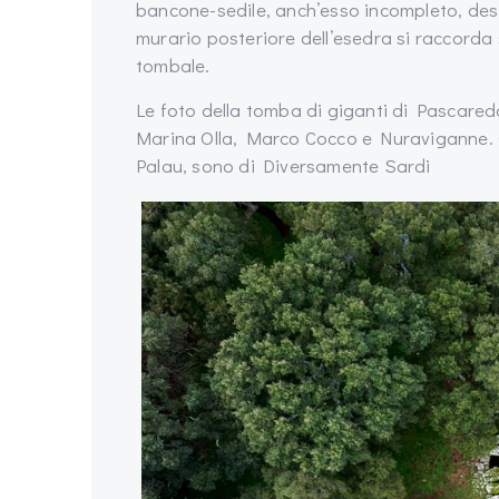
bancone-sedile, anch’esso incompleto, dest
murario posteriore dell’esedra si raccorda 
tombale.
Le foto della tomba di giganti di Pascare
Marina Olla, Marco Cocco e Nuraviganne. Q
Palau, sono di Diversamente Sardi