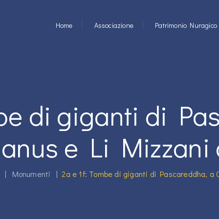
Home
Associazione
Patrimonio Nuragico
be di giganti di P
anus e Li Mizzani
|
Monumenti
|
2a e 1f: Tombe di giganti di Pascareddha, a