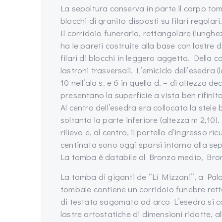
La sepoltura conserva in parte il corpo to
blocchi di granito disposti su filari regolari
Il corridoio funerario, rettangolare (lungh
ha le pareti costruite alla base con lastre 
filari di blocchi in leggero aggetto. Della
lastroni trasversali. L’emiciclo dell’esedra 
10 nell’ala s. e 6 in quella d. – di altezza d
presentano la superficie a vista ben rifinita
Al centro dell’esedra era collocata la stele b
soltanto la parte inferiore (altezza m 2,10)
rilievo e, al centro, il portello d’ingresso r
centinata sono oggi sparsi intorno alla sep
La tomba è databile al Bronzo medio, Bron
La tomba di giganti de “Li Mizzani”, a Palau
tombale contiene un corridoio funebre rett
di testata sagomata ad arco L’esedra si con
lastre ortostatiche di dimensioni ridotte, a