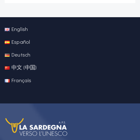
English
Español
Deutsch
中文 (中国)
Français