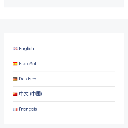
English
Español
Deutsch
中文 (中国)
Français