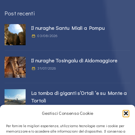
Post recenti
Il nuraghe Santu Miali a Pompu
03/08/2026
Il nuraghe Tosingalu di Aidomaggiore
31/07/2026
La tomba di giganti s’Ortali ‘e su Monte a
Tortolì
21/07/2026
Gestisci Consenso Cookie
Per fornire le migliori esperienze, utilizziamo tecnologie come i cookie per
Il nuraghe Perdu Cossu a Norbello
memorizzare e/o accedere alle informazioni del dispositivo. Il consenso a
16/07/2026