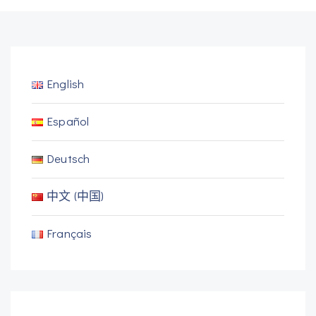
English
Español
Deutsch
中文 (中国)
Français