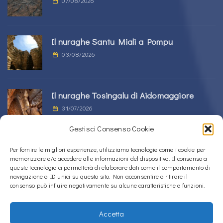
07/08/2026
Il nuraghe Santu Miali a Pompu
03/08/2026
Il nuraghe Tosingalu di Aidomaggiore
31/07/2026
Gestisci Consenso Cookie
La tomba di giganti s’Ortali ‘e su Monte a
Per fornire le migliori esperienze, utilizziamo tecnologie come i cookie per
memorizzare e/o accedere alle informazioni del dispositivo. Il consenso a
Tortolì
queste tecnologie ci permetterà di elaborare dati come il comportamento di
21/07/2026
navigazione o ID unici su questo sito. Non acconsentire o ritirare il
consenso può influire negativamente su alcune caratteristiche e funzioni.
Accetta