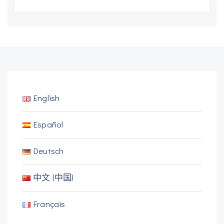
English
Español
Deutsch
中文 (中国)
Français