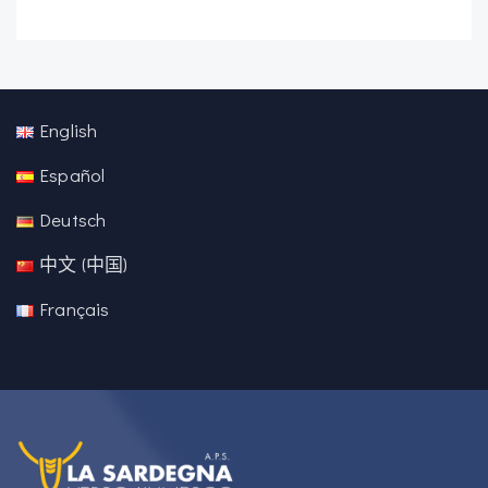
English
Español
Deutsch
中文 (中国)
Français