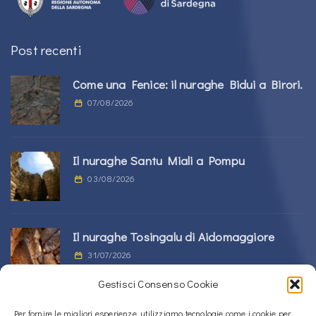
Post recenti
Come una Fenice: il nuraghe Bidui a Birori.
07/08/2026
Il nuraghe Santu Miali a Pompu
03/08/2026
Il nuraghe Tosingalu di Aidomaggiore
31/07/2026
Gestisci Consenso Cookie
La tomba di giganti s’Ortali ‘e su Monte a
Per fornire le migliori esperienze, utilizziamo tecnologie come i cookie per