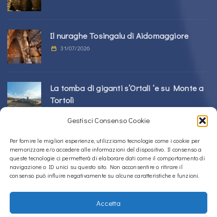
Il nuraghe Tosingalu di Aidomaggiore
31/07/2026
La tomba di giganti s’Ortali ‘e su Monte a
Tortolì
21/07/2026
Gestisci Consenso Cookie
Per fornire le migliori esperienze, utilizziamo tecnologie come i cookie per
Il nuraghe Perdu Cossu a Norbello
memorizzare e/o accedere alle informazioni del dispositivo. Il consenso a
16/07/2026
queste tecnologie ci permetterà di elaborare dati come il comportamento di
navigazione o ID unici su questo sito. Non acconsentire o ritirare il
consenso può influire negativamente su alcune caratteristiche e funzioni.
Accetta
Copyright © 2020 – 2026
La Sardegna verso l'Unesco