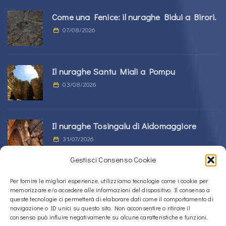
Come una Fenice: il nuraghe Bidui a Birori.
07/08/2026
Il nuraghe Santu Miali a Pompu
03/08/2026
Il nuraghe Tosingalu di Aidomaggiore
31/07/2026
Gestisci Consenso Cookie
La tomba di giganti s’Ortali ‘e su Monte a
Per fornire le migliori esperienze, utilizziamo tecnologie come i cookie per
memorizzare e/o accedere alle informazioni del dispositivo. Il consenso a
Tortolì
queste tecnologie ci permetterà di elaborare dati come il comportamento di
21/07/2026
navigazione o ID unici su questo sito. Non acconsentire o ritirare il
consenso può influire negativamente su alcune caratteristiche e funzioni.