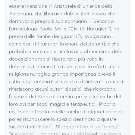
essere menzione in Aristotele di un eroe della
Sardegna, che liberava dalle visioni coloro che
dormivano presso il suo santuario”. Secondo
l’archeologo Paolo Melis (“Civiltà Nuragica”), nei
pressi delle tombe dei giganti “si svolgevano i
complessi riti funerari in onore dei defunti, e che
probabilmente non si limitavano al momento della
deposizione ma si ripetevano più volte in
determinati momenti o ricorrenze: in effetti, nella
religione nuragica grande importanza aveva il
culto degli antenati eroizzati e divinizzati, come ci
riferiscono alcuni autori classici, che ricordano
l’usanza dei Sardi di dormire presso le tombe dei
loro avi per scopi magici e terapeutici. Proprio
nell’esedra frontale delle tombe di giganti pare di
poter riconoscere lo spazio destinato a queste
incubazioni rituali”. Si legge infine in un “brebu”:
“A su mancu una borta in sa vida bàndidi s’homini