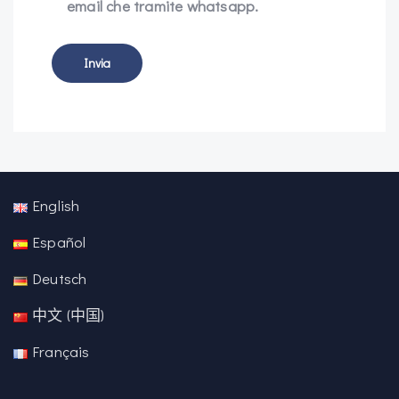
email che tramite whatsapp.
English
Español
Deutsch
中文 (中国)
Français