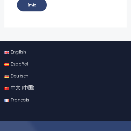
English
Español
Deutsch
中文 (中国)
Français