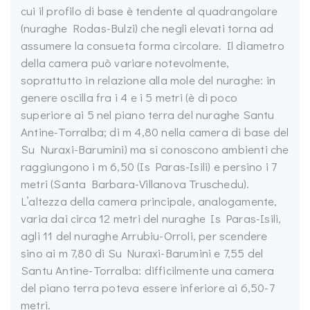
cui il profilo di base è tendente al quadrangolare
(nuraghe Rodas-Bulzi) che negli elevati torna ad
assumere la consueta forma circolare. Il diametro
della camera può variare notevolmente,
soprattutto in relazione alla mole del nuraghe: in
genere oscilla fra i 4 e i 5 metri (è di poco
superiore ai 5 nel piano terra del nuraghe Santu
Antine-Torralba; di m 4,80 nella camera di base del
Su Nuraxi-Barumini) ma si conoscono ambienti che
raggiungono i m 6,50 (Is Paras-Isili) e persino i 7
metri (Santa Barbara-Villanova Truschedu).
L’altezza della camera principale, analogamente,
varia dai circa 12 metri del nuraghe Is Paras-Isili,
agli 11 del nuraghe Arrubiu-Orroli, per scendere
sino ai m 7,80 di Su Nuraxi-Barumini e 7,55 del
Santu Antine-Torralba: difficilmente una camera
del piano terra poteva essere inferiore ai 6,50-7
metri.