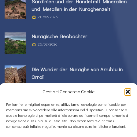
Sardinien und der Handel mit Mineralien
und Metallen in der Nuraghenzeit
28/02/2026
Nuragische Beobachter
26/02/2026
Die Wunder der Nuraghe von Arrubiu in
Orroli
24/02/2026
Gestisci Consenso Cookie
Sos Nurattolos Nuragic-Komplex in Alà dei
Per fornire le migliori esperienze, utilizziamo tecnologie come i cookie per
memorizzare e/o accedere alle informazioni del dispositivo. Il consenso a
Sardi
queste tecnologie ci permetterà di elaborare dati come il comportamento di
23/02/2026
navigazione o ID unici su questo sito. Non acconsentire o ritirare il
consenso può influire negativamente su alcune caratteristiche e funzioni.