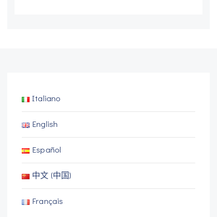
Italiano
English
Español
中文 (中国)
Français