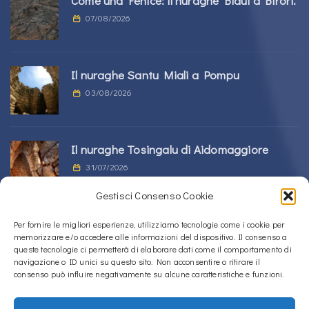
Come una Fenice: il nuraghe Bidui a Birori.
07/08/2026
Il nuraghe Santu Miali a Pompu
03/08/2026
Il nuraghe Tosingalu di Aidomaggiore
31/07/2026
Gestisci Consenso Cookie
La tomba di giganti s’Ortali ‘e su Monte a
Per fornire le migliori esperienze, utilizziamo tecnologie come i cookie per
memorizzare e/o accedere alle informazioni del dispositivo. Il consenso a
Tortolì
queste tecnologie ci permetterà di elaborare dati come il comportamento di
21/07/2026
navigazione o ID unici su questo sito. Non acconsentire o ritirare il
consenso può influire negativamente su alcune caratteristiche e funzioni.