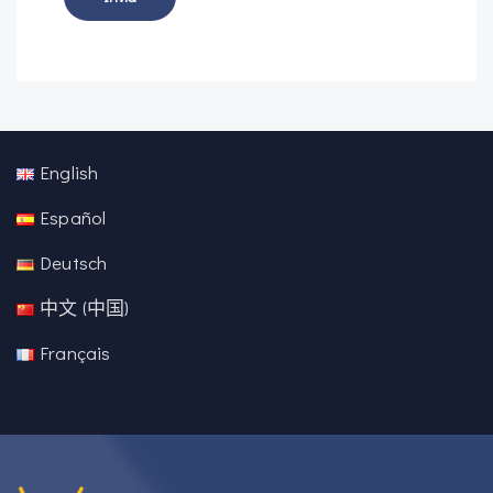
English
Español
Deutsch
中文 (中国)
Français