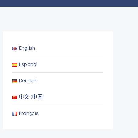
English
Español
Deutsch
中文 (中国)
Français