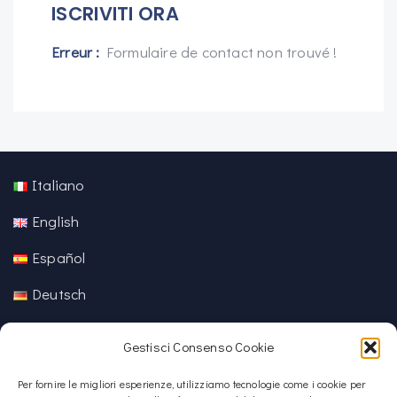
ISCRIVITI ORA
Erreur :
Formulaire de contact non trouvé !
Italiano
English
Español
Deutsch
中文 (中国)
Gestisci Consenso Cookie
Per fornire le migliori esperienze, utilizziamo tecnologie come i cookie per