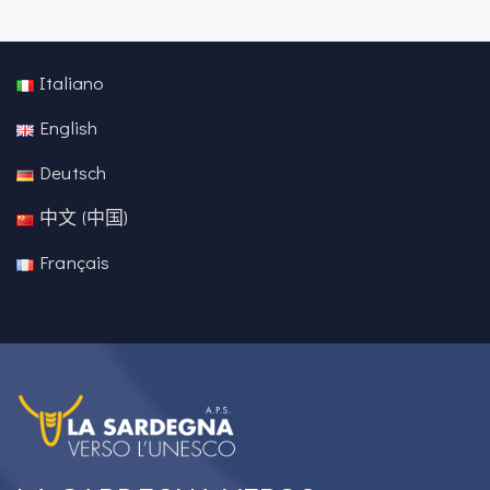
Italiano
English
Deutsch
中文 (中国)
Français