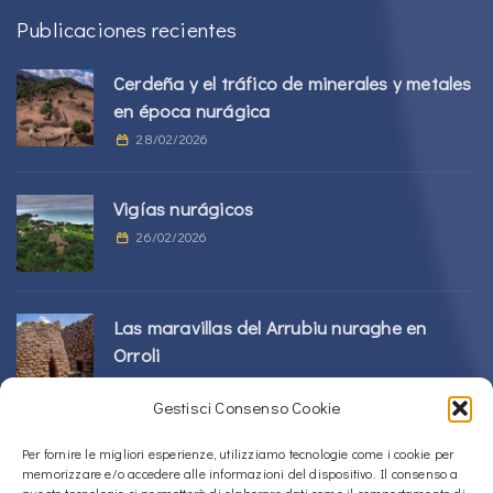
Publicaciones recientes
Cerdeña y el tráfico de minerales y metales
en época nurágica
28/02/2026
Vigías nurágicos
26/02/2026
Las maravillas del Arrubiu nuraghe en
Orroli
24/02/2026
Gestisci Consenso Cookie
Complejo Sos Nurattolos Nuragic en Alà
Per fornire le migliori esperienze, utilizziamo tecnologie come i cookie per
memorizzare e/o accedere alle informazioni del dispositivo. Il consenso a
dei Sardi