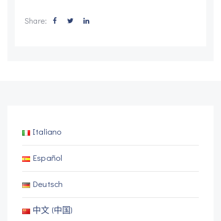
Share:
Italiano
Español
Deutsch
中文 (中国)