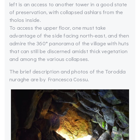
left is an access to another tower in a good state
of preservation, with collapsed ashlars from the
tholos inside.
To access the upper floor, one must take
advantage of the side facing north-east, and then
admire the 360° panorama of the village with huts
that can still be discerned amidst thick vegetation
and among the various collapses.
The brief description and photos of the Torodda
nuraghe are by Francesca Cossu.