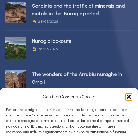
Sardinia and the traffic of minerals and
metals in the Nuragic period
28/02/2026
Nuragic lookouts
26/02/2026
The wonders of the Arrubiu nuraghe in
Orroli
24/02/2026
Gestisci Consenso Cookie
Sos Nurattolos Nuragic Complex in Alà dei
Per fornire le migliori esperienze, utilizziamo tecnologie come i cookie per
memorizzare e/o accedere alle informazioni del dispositivo. Il consenso a
Sardi
queste tecnologie ci permetterà di elaborare dati come il comportamento di
23/02/2026
navigazione o ID unici su questo sito. Non acconsentire o ritirare il
consenso può influire negativamente su alcune caratteristiche e funzioni.