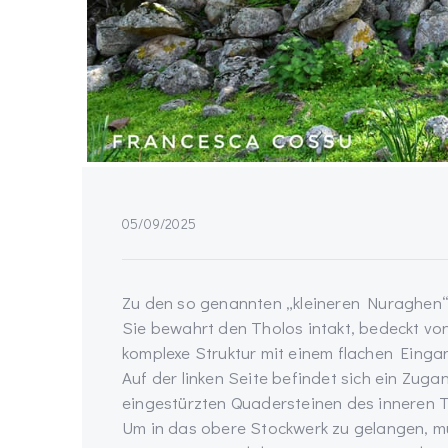
05/09/2025
Zu den so genannten „kleineren Nuraghen“ 
Sie bewahrt den Tholos intakt, bedeckt von
komplexe Struktur mit einem flachen Eingan
Auf der linken Seite befindet sich ein Zug
eingestürzten Quadersteinen des inneren T
Um in das obere Stockwerk zu gelangen, 