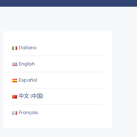
Italiano
English
Español
中文 (中国)
Français