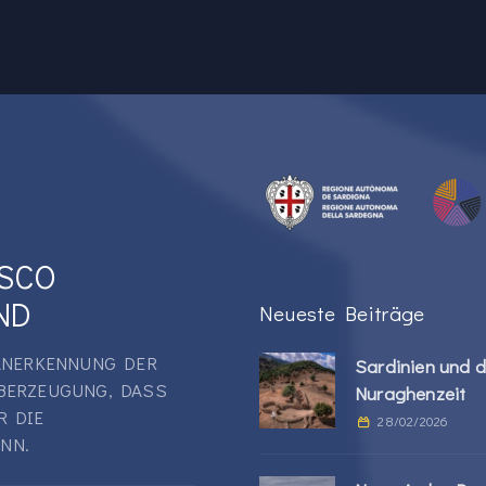
ESCO
ND
Neueste Beiträge
 ANERKENNUNG DER
Sardinien und d
BERZEUGUNG, DASS
Nuraghenzeit
R DIE
28/02/2026
NN.