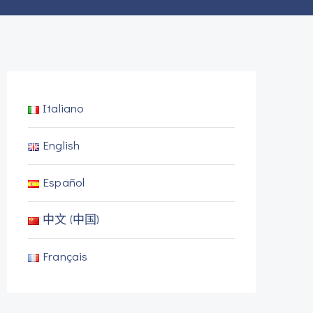
Italiano
English
Español
中文 (中国)
Français