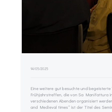
14/05/2025
Eine weitere gut besuchte und begeisterte 
Frühjahrstreffen, die von Sa Manifattura i
verschiedenen Abenden organisiert werd
and Medieval times“ ist der Titel des Sem