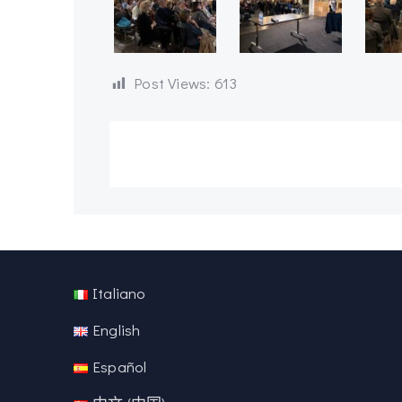
Post Views:
613
Italiano
English
Español