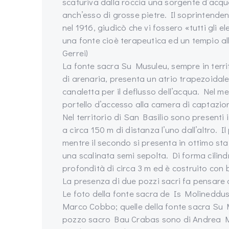
scaturiva dalla roccia una sorgente d’acqu
anch’esso di grosse pietre. Il soprintende
nel 1916, giudicò che vi fossero «tutti gli e
una fonte cioè terapeutica ed un tempio al
Gerrei)
La fonte sacra Su Musuleu, sempre in territ
di arenaria, presenta un atrio trapezoidal
canaletta per il deflusso dell’acqua. Nel me
portello d’accesso alla camera di captazio
Nel territorio di San Basilio sono presenti 
a circa 150 m di distanza l’uno dall’altro. 
mentre il secondo si presenta in ottimo st
una scalinata semi sepolta. Di forma cilind
profondità di circa 3 m ed è costruito con bl
La presenza di due pozzi sacri fa pensare 
Le foto della fonte sacra de Is Molineddu
Marco Cobbo; quelle della fonte sacra Su 
pozzo sacro Bau Crabas sono di Andrea 