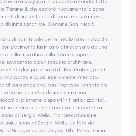
a che si raccoglieva in un pozzo rotondo, fatto
nte Taramelli, che esplorò nuovamente la zona
lementi di un santuario di carattere salutifero,
la divinità sanatrice. (Comune San Nicolò
orio di San Nicolò Gerrei, realizzata in blocchi
e con pavimento lastricato attraversato da una
zzo della muratura della fronte si apre il
ne, sovrastato da un robusto architrave.
i resti dei due pozzi sacri di Bau Crabas, posti
Il primo pozzo è quasi interamente interrato,
ato di conservazione, con l’ingresso formato da
rica ha un diametro di circa 2 m e una
occhi di pietrame disposti in filari orizzontali.
ad un centro cultuale di notevole importanza.
s sono di Sergio Melis, Francesca Cossu e
Musuleu sono di Sergio Melis. Le foto del
Mura-Nuragando Sardegna, Bibi Pinna, Lucia