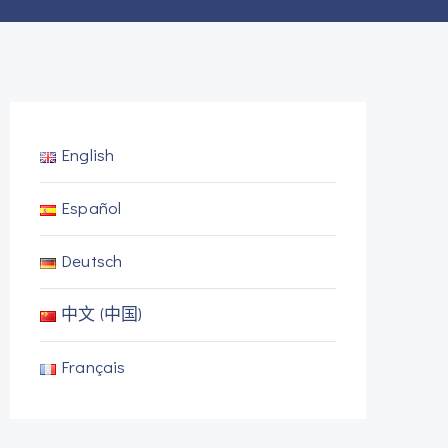
English
Español
Deutsch
中文 (中国)
Français