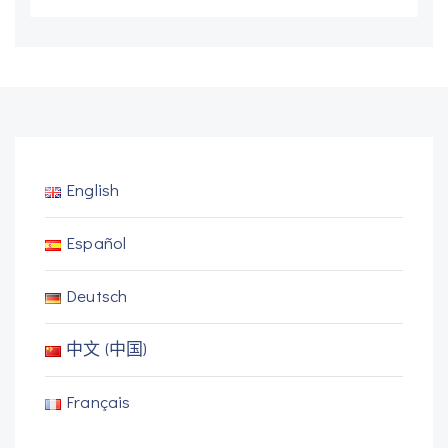
English
Español
Deutsch
中文 (中国)
Français