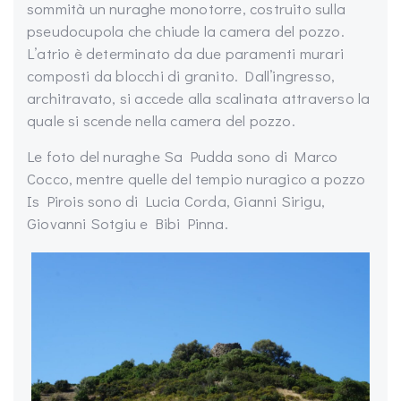
sommità un nuraghe monotorre, costruito sulla
pseudocupola che chiude la camera del pozzo.
L’atrio è determinato da due paramenti murari
composti da blocchi di granito. Dall’ingresso,
architravato, si accede alla scalinata attraverso la
quale si scende nella camera del pozzo.
Le foto del nuraghe Sa Pudda sono di Marco
Cocco, mentre quelle del tempio nuragico a pozzo
Is Pirois sono di Lucia Corda, Gianni Sirigu,
Giovanni Sotgiu e Bibi Pinna.