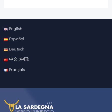
English
Español
Deutsch
中文 (中国)
Français