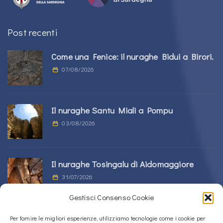
Post recenti
Come una Fenice: il nuraghe Bidui a Birori.
07/08/2026
Il nuraghe Santu Miali a Pompu
03/08/2026
Il nuraghe Tosingalu di Aidomaggiore
31/07/2026
Gestisci Consenso Cookie
La tomba di giganti s’Ortali ‘e su Monte a
Per fornire le migliori esperienze, utilizziamo tecnologie come i cookie per