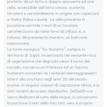
protetto da un tetto a doppio spiovente ed una
cella, accessibile dall’atrio stesso, a pianta
circolare e verosimilmente in origine con copertura
a tholos (falsa cupola). La cella presenta in
posizione centrale i resti di un focolare
caratterizzato da varie fa¬si di utilizzo e, a
ridosso del paramento murario, un bancone-
massicciata.
La fonte nuragica “Su Notante”, sempre in
territorio di Irgoli, incastonata nel versante ricco
di vegetazione che degrada verso il corso del
ruscello, conserva un interesse ed un fascino
inalterati nonostan¬te i reiterati danneggiamenti
inferti alla struttura negli anni ’20 del secolo
scorso, in seguito a lavori di captazione idrica, e in
anni recenti da scassi clandestini. Dell’edifi¬cio
sacro dedicato al culto delle acque, si conservano
la porzione Ovest della facciata, vero e proprio