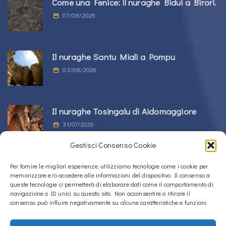
Come una Fenice: il nuraghe Bidui a Birori.
07/08/2026
Il nuraghe Santu Miali a Pompu
03/08/2026
Il nuraghe Tosingalu di Aidomaggiore
31/07/2026
Gestisci Consenso Cookie
La tomba di giganti s’Ortali ‘e su Monte a
Per fornire le migliori esperienze, utilizziamo tecnologie come i cookie per
memorizzare e/o accedere alle informazioni del dispositivo. Il consenso a
Tortolì
queste tecnologie ci permetterà di elaborare dati come il comportamento di
21/07/2026
navigazione o ID unici su questo sito. Non acconsentire o ritirare il
consenso può influire negativamente su alcune caratteristiche e funzioni.