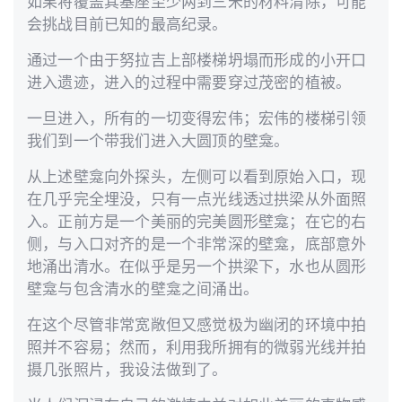
如果将覆盖其基座至少两到三米的材料清除，可能
会挑战目前已知的最高纪录。
通过一个由于努拉吉上部楼梯坍塌而形成的小开口
进入遗迹，进入的过程中需要穿过茂密的植被。
一旦进入，所有的一切变得宏伟；宏伟的楼梯引领
我们到一个带我们进入大圆顶的壁龛。
从上述壁龛向外探头，左侧可以看到原始入口，现
在几乎完全埋没，只有一点光线透过拱梁从外面照
入。正前方是一个美丽的完美圆形壁龛；在它的右
侧，与入口对齐的是一个非常深的壁龛，底部意外
地涌出清水。在似乎是另一个拱梁下，水也从圆形
壁龛与包含清水的壁龛之间涌出。
在这个尽管非常宽敞但又感觉极为幽闭的环境中拍
照并不容易；然而，利用我所拥有的微弱光线并拍
摄几张照片，我设法做到了。