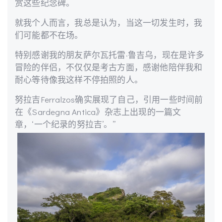
赏这些纪念碑。
就我个人而言，我总是认为，当这一切发生时，我
们可能都不在场。
特别感谢我的朋友萨尔瓦托雷·鲁吉乌，现在是许多
冒险的伴侣，不仅仅是考古方面，感谢他陪伴我和
耐心等待像我这样不停拍照的人。
努拉吉Ferralzos确实展现了自己，引用一些时间前
在《Sardegna Antica》杂志上出现的一篇文
章，‘一个纪录的努拉吉’。”