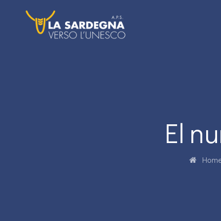
El n
Hom