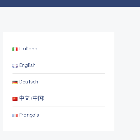
Italiano
English
Deutsch
中文 (中国)
Français