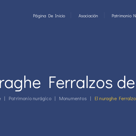
Página De Inicio
Asociación
Patrimonio N
uraghe Ferralzos de
e
|
Patrimonio nurágico
|
Monumentos
|
El nuraghe Ferralzo