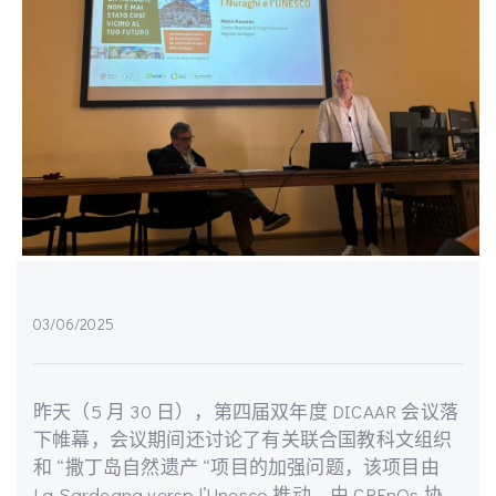
03/06/2025
昨天（5 月 30 日），第四届双年度 DICAAR 会议落
下帷幕，会议期间还讨论了有关联合国教科文组织
和 “撒丁岛自然遗产 “项目的加强问题，该项目由
La Sardegna versp l’Unesco 推动，由 CREnOs 协