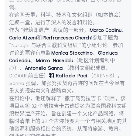
调。
在这两天里，科学、技术和文化组织（如本协会）
汇聚一堂，进行了深入的发言和辩论。
作为 “建筑即遗产 “会议的一部分，
Marco Cadinu
、
Carlo Atzeni
和
Pierfrancesco Cherchi
参加了题为
“Nuraghi 与联合国教科文组织 “的小组讨论。参加
讨论的嘉宾有总监
Monica Stocchino
、
Gianluca
Cadeddu
、
Marco Naseddu
（地区计划编制中
心）、
Antonello Sanna
（教科文组织成员、
DICAAR 前主任）
和 Raffaele Paci
（CRENoS）。
Sanna 强调，加强努拉契奇古迹的问题在当今具有
重大的现实意义和战略意义。
在辩论中，他还解释了 “撒丁岛努拉吉卡 “项目，该
项目从将 32 个努拉吉卡古迹提名为联合国教科文组
织世界遗产开始，旨在创建一个文化产品网络，将
临时清单上的 32 个古迹转变为一个与相关地区的其
他资源和服务相结合的系统，从而将旅游、教育、