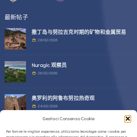
最新帖子
撒丁岛与努拉吉克时期的矿物和金属贸易
28/02/2026
Nuragic 观察员
26/02/2026
奥罗利的阿鲁布努拉热奇观
24/02/2026
Gestisci Consenso Cookie
位于 Alà dei Sardi 的 Sos Nurattolos
Per fornire le migliori esperienze, utilizziamo tecnologie come i cookie per
memorizzare e/o accedere alle informazioni del dispositivo. Il consenso a