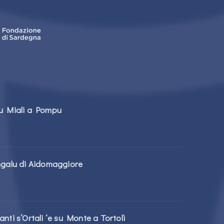
tu Miali a Pompu
ngalu di Aidomaggiore
nti s’Ortali ‘e su Monte a Tortolì