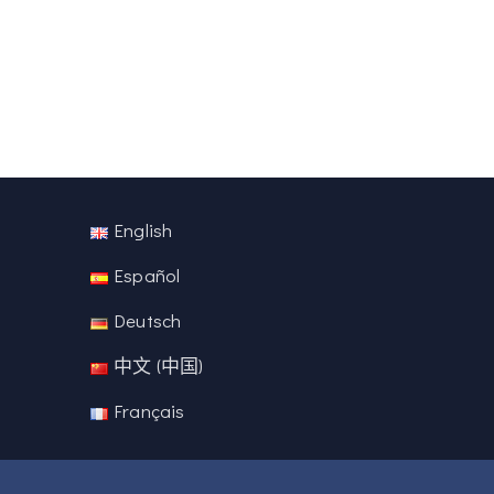
English
Español
Deutsch
中文 (中国)
Français