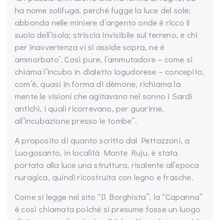
ha nome solifuga, perché fugge la luce del sole;
abbonda nelle miniere d’argento onde è ricco il
suolo dell’isola; striscia invisibile sul terreno, e chi
per inavvertenza vi si asside sopra, ne è
ammorbato’. Così pure, l’ammutadore – come si
chiama l’incubo in dialetto logudorese – concepito,
com’è, quasi in forma di dèmone, richiama la
mente le visioni che agitavano nel sonno i Sardi
antichi, i quali ricorrevano, per guarirne,
all’incubazione presso le tombe”.
A proposito di quanto scritto dal Pettazzoni, a
Luogosanto, in località Monte Ruju, è stata
portata alla luce una struttura, risalente all’epoca
nuragica, quindi ricostruita con legno e frasche.
Come si legge nel sito “Il Borghista”, la “Capanna”
è così chiamata poiché si presume fosse un luogo