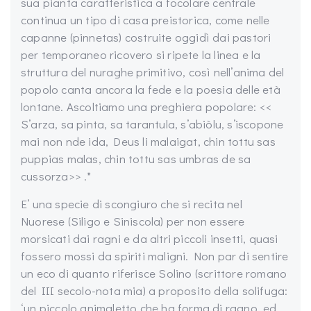
sua pianta caratteristica a focolare centrale
continua un tipo di casa preistorica, come nelle
capanne (pinnetas) costruite oggidì dai pastori
per temporaneo ricovero si ripete la linea e la
struttura del nuraghe primitivo, così nell’anima del
popolo canta ancora la fede e la poesia delle età
lontane. Ascoltiamo una preghiera popolare: <<
S’arza, sa pinta, sa tarantula, s’abiòlu, s’iscopone
mai non nde ida, Deus li malaigat, chin tottu sas
puppias malas, chin tottu sas umbras de sa
cussorza>> .*
E’ una specie di scongiuro che si recita nel
Nuorese (Siligo e Siniscola) per non essere
morsicati dai ragni e da altri piccoli insetti, quasi
fossero mossi da spiriti maligni. Non par di sentire
un eco di quanto riferisce Solino (scrittore romano
del III secolo-nota mia) a proposito della solifuga:
‘un piccolo animaletto che ha forma di ragno, ed