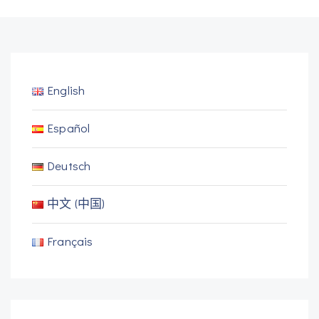
English
Español
Deutsch
中文 (中国)
Français