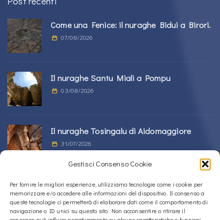
Post recenti
Come una Fenice: il nuraghe Bidui a Birori.
07/08/2026
Il nuraghe Santu Miali a Pompu
03/08/2026
Il nuraghe Tosingalu di Aidomaggiore
31/07/2026
Gestisci Consenso Cookie
La tomba di giganti s’Ortali ‘e su Monte a
Per fornire le migliori esperienze, utilizziamo tecnologie come i cookie per
memorizzare e/o accedere alle informazioni del dispositivo. Il consenso a
Tortolì
queste tecnologie ci permetterà di elaborare dati come il comportamento di
21/07/2026
navigazione o ID unici su questo sito. Non acconsentire o ritirare il
consenso può influire negativamente su alcune caratteristiche e funzioni.