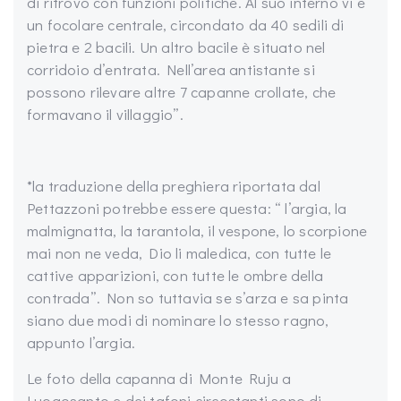
di ritrovo con funzioni politiche. Al suo interno vi è
un focolare centrale, circondato da 40 sedili di
pietra e 2 bacili. Un altro bacile è situato nel
corridoio d’entrata. Nell’area antistante si
possono rilevare altre 7 capanne crollate, che
formavano il villaggio”.
*la traduzione della preghiera riportata dal
Pettazzoni potrebbe essere questa: “ l’argia, la
malmignatta, la tarantola, il vespone, lo scorpione
mai non ne veda, Dio li maledica, con tutte le
cattive apparizioni, con tutte le ombre della
contrada”. Non so tuttavia se s’arza e sa pinta
siano due modi di nominare lo stesso ragno,
appunto l’argia.
Le foto della capanna di Monte Ruju a
Luogosanto e dei tafoni circostanti sono di