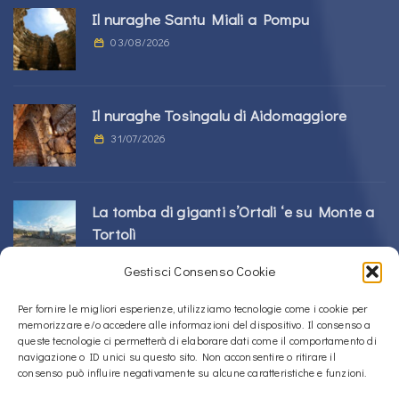
Il nuraghe Santu Miali a Pompu
03/08/2026
Il nuraghe Tosingalu di Aidomaggiore
31/07/2026
La tomba di giganti s’Ortali ‘e su Monte a
Tortolì
21/07/2026
Gestisci Consenso Cookie
Per fornire le migliori esperienze, utilizziamo tecnologie come i cookie per
Il nuraghe Perdu Cossu a Norbello
memorizzare e/o accedere alle informazioni del dispositivo. Il consenso a
16/07/2026
queste tecnologie ci permetterà di elaborare dati come il comportamento di
navigazione o ID unici su questo sito. Non acconsentire o ritirare il
consenso può influire negativamente su alcune caratteristiche e funzioni.