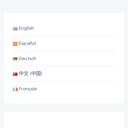
English
Español
Deutsch
中文 (中国)
Français