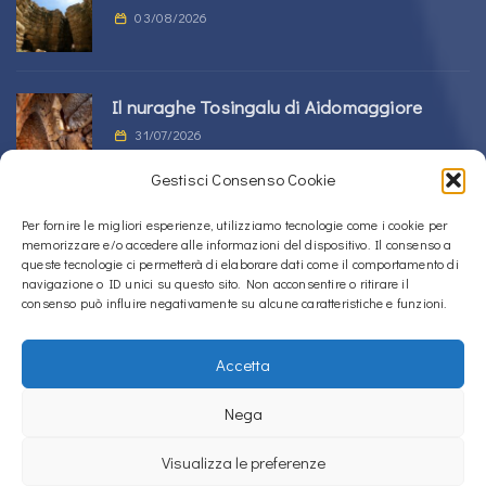
03/08/2026
Il nuraghe Tosingalu di Aidomaggiore
31/07/2026
Gestisci Consenso Cookie
La tomba di giganti s’Ortali ‘e su Monte a
Per fornire le migliori esperienze, utilizziamo tecnologie come i cookie per
memorizzare e/o accedere alle informazioni del dispositivo. Il consenso a
Tortolì
queste tecnologie ci permetterà di elaborare dati come il comportamento di
21/07/2026
navigazione o ID unici su questo sito. Non acconsentire o ritirare il
consenso può influire negativamente su alcune caratteristiche e funzioni.
Accetta
Copyright © 2020 – 2026
La Sardegna verso l'Unesco
Nega
Cookie Policy (UE)
Privacy Policy
Intranos
Visualizza le preferenze
La Sardegna verso l'Unesco usa
Accessibility Checker
per monitorare