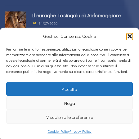
Il nuraghe Tosingalu di Aidomaggiore
31/07/2026
Gestisci Consenso Cookie
La tomba di giganti s’Ortali ‘e su Monte a
Per fornire le migliori esperienze, utilizziamo tecnologie come i cookie per
memorizzare e/o accedere alle informazioni del dispositivo. Il consenso a
Tortolì
queste tecnologie ci permetterà di elaborare dati come il comportamento di
21/07/2026
navigazione o ID unici su questo sito. Non acconsentire o ritirare il
consenso può influire negativamente su alcune caratteristiche e funzioni.
Accetta
Copyright © 2020 – 2026
La Sardegna verso l'Unesco
Nega
Cookie Policy (UE)
Privacy Policy
Intranos
Visualizza le preferenze
La Sardegna verso l'Unesco usa
Accessibility Checker
per monitorare
l'accessibilità del nostro sito web.
Cookie Policy
Privacy Policy