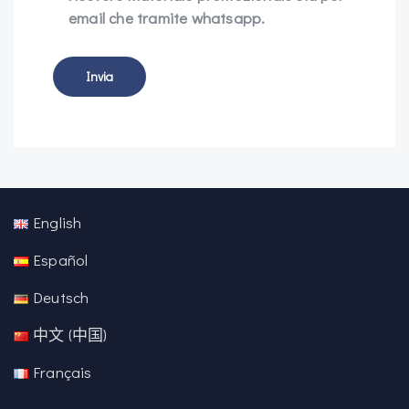
email che tramite whatsapp.
English
Español
Deutsch
中文 (中国)
Français