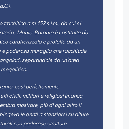
.C.).
 trachitico a m 152 s.l.m., da cui si
rritorio, Monte Baranta è costituito da
co caratterizzato e protetto da un
ga e poderosa muraglia che racchiude
angolari, separandole da un’area
 megalitico.
anta, così perfettamente
tti civili, militari e religiosi (manca,
sembra mostrare, più di ogni altro il
pingeva le genti a stanziarsi su alture
turali con poderose strutture