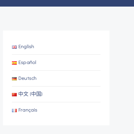
English
Español
Deutsch
中文 (中国)
Français