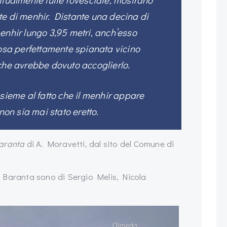
te di menhir. Distante una decina di
enhir lungo 3,95 metri, anch’esso
iosa perfettamente spianata vicino
che avrebbe dovuto accoglierlo.
nsieme al fatto che il menhir appare
 non sia mai stato eretto.
aranta
di A. Moravetti, dal sito del Comune di
 Baranta sono di Sergio Melis, Nicola