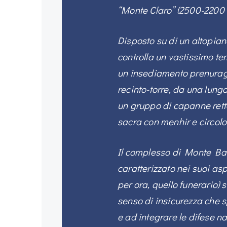
“Monte Claro” (2500-2200 a
Disposto su di un altopiano
controlla un vastissimo te
un insediamento prenuragi
recinto-torre, da una lun
un gruppo di capanne rett
sacra con menhir e circolo
Il complesso di Monte Bar
caratterizzato nei suoi aspe
per ora, quello funerario) 
senso di insicurezza che s
e ad integrare le difese na