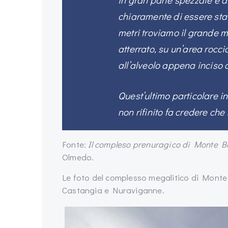
chiaramente di essere sta
metri troviamo il grande m
atterrato, su un’area rocc
all’alveolo appena inciso 
Quest’ultimo particolare i
non rifinito fa credere che
Fonte:
Il compleso prenuragico di Monte B
Olmedo.
Le foto del complesso megalitico di Monte
Castangia e Nuraviganne.