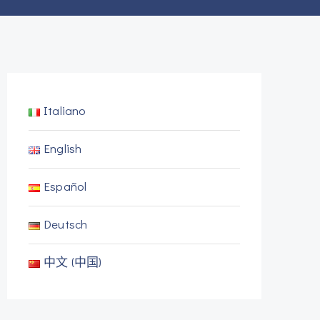
Italiano
English
Español
Deutsch
中文 (中国)