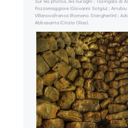
Sur les photos, les nuraghi : Tosingalo di A
Pozzomaggiore (Giovanni Sotgiu) ; Arrubiu d
Villanovafranca (Romano Stangherlin) ; Adon
Abbasanta (Cinzia Olias).