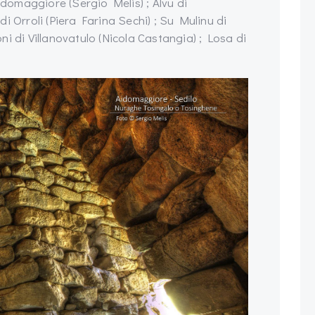
idomaggiore (Sergio Melis) ; Alvu di
i Orroli (Piera Farina Sechi) ; Su Mulinu di
i di Villanovatulo (Nicola Castangia) ; Losa di