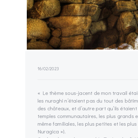
16/02/2023
« Le thème sous-jacent de mon travail était
les nuraghi n’étaient pas du tout des bâtime
des châteaux, et d’autre part qu’ils étaient
temples communautaires, les plus grands et
même familiales, les plus petites et les pl
Nuragica »).