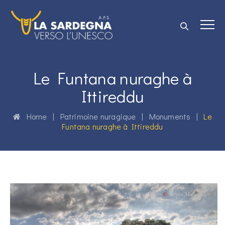
Le Funtana nuraghe à
Ittireddu
Home
|
Patrimoine nuragique
|
Monuments
|
Le
Funtana nuraghe à Ittireddu