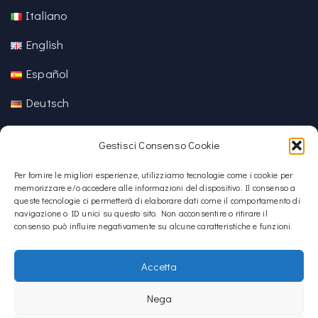
Italiano
English
Español
Deutsch
中文 (中国)
Gestisci Consenso Cookie
Per fornire le migliori esperienze, utilizziamo tecnologie come i cookie per
memorizzare e/o accedere alle informazioni del dispositivo. Il consenso a
queste tecnologie ci permetterà di elaborare dati come il comportamento di
navigazione o ID unici su questo sito. Non acconsentire o ritirare il
consenso può influire negativamente su alcune caratteristiche e funzioni.
Accetta
Nega
Copyright © 2020 – 2026
La Sardegna verso l'Unesco