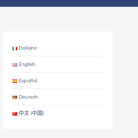
Italiano
English
Español
Deutsch
中文 (中国)