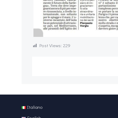
Post Views:
229
Italiano
English