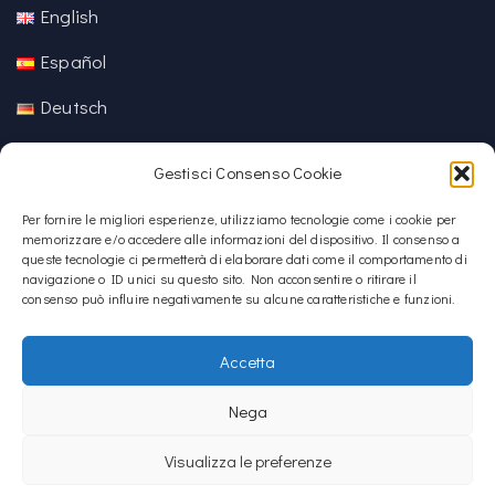
English
Español
Deutsch
中文 (中国)
Gestisci Consenso Cookie
Per fornire le migliori esperienze, utilizziamo tecnologie come i cookie per
memorizzare e/o accedere alle informazioni del dispositivo. Il consenso a
queste tecnologie ci permetterà di elaborare dati come il comportamento di
navigazione o ID unici su questo sito. Non acconsentire o ritirare il
consenso può influire negativamente su alcune caratteristiche e funzioni.
Accetta
Nega
Copyright © 2020 – 2026
La Sardegna verso l'Unesco
Visualizza le preferenze
La Sardegna verso l'Unesco utilise
Accessibility Checker
pour surveiller