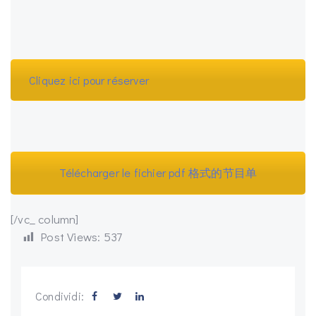
Cliquez ici pour réserver
Télécharger le fichier pdf 格式的节目单
[/vc_ column]
Post Views:
537
Condividi: