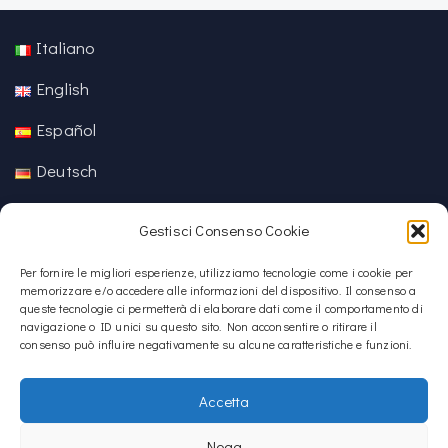
Italiano
English
Español
Deutsch
中文 (中国)
Gestisci Consenso Cookie
Per fornire le migliori esperienze, utilizziamo tecnologie come i cookie per
memorizzare e/o accedere alle informazioni del dispositivo. Il consenso a
queste tecnologie ci permetterà di elaborare dati come il comportamento di
navigazione o ID unici su questo sito. Non acconsentire o ritirare il
consenso può influire negativamente su alcune caratteristiche e funzioni.
Accetta
Nega