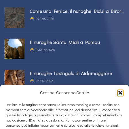
Come una Fenice: il nuraghe Bidui a Birori.
07/08/2026
Il nuraghe Santu Miali a Pompu
03/08/2026
Il nuraghe Tosingalu di Aidomaggiore
31/07/2026
Gestisci Consenso Cookie
La tomba di giganti s’Ortali ‘e su Monte a
Per fornire le migliori esperienze, utilizziamo tecnologie come i cookie per
memorizzare e/o accedere alle informazioni del dispositivo. Il consenso a
Tortolì
queste tecnologie ci permetterà di elaborare dati come il comportamento di
21/07/2026
navigazione o ID unici su questo sito. Non acconsentire o ritirare il
consenso può influire negativamente su alcune caratteristiche e funzioni.