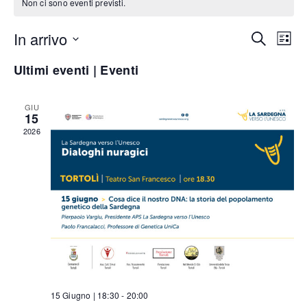
Non ci sono eventi previsti.
Even
Ev
In arrivo
Cerca
Lista
Seleziona
Vi
Rice
Ultimi eventi | Eventi
la
Na
e
data.
GIU
viste
15
2026
Navi
15 Giugno | 18:30
-
20:00