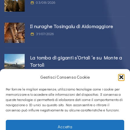
03/08/2026
Il nuraghe Tosingalu di Aidomaggiore
31/07/2026
La tomba di giganti s’Ortali ‘e su Monte a
Tortolì
21/07/2026
Gestisci Consenso Cookie
Per fornire le migliori esperienze, utilizziamo tecnologie come i cookie per
Il nuraghe Perdu Cossu a Norbello
memorizzare e/o accedere alle informazioni del dispositivo. Il consenso a
16/07/2026
queste tecnologie ci permetterà di elaborare dati come il comportamento di
navigazione o ID unici su questo sito. Non acconsentire o ritirare il
consenso può influire negativamente su alcune caratteristiche e funzioni.
Accetta