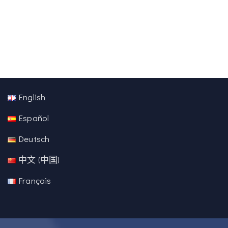
English
Español
Deutsch
中文 (中国)
Français