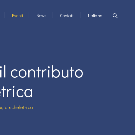
Eventi
News
Contatti
Italiano
il contributo
trica
logia scheletrica