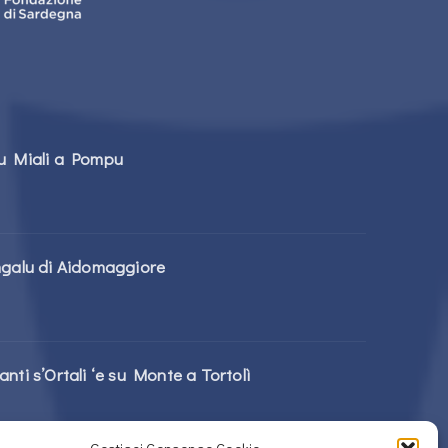
tu Miali a Pompu
ngalu di Aidomaggiore
nti s’Ortali ‘e su Monte a Tortolì