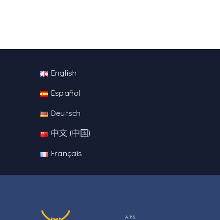
English
Español
Deutsch
中文 (中国)
Français