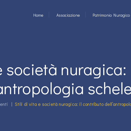
Home
Associazione
Patrimonio Nuragico
a e società nuragica: 
’antropologia schele
enti
|
Stili di vita e società nuragica: il contributo dell’antropo