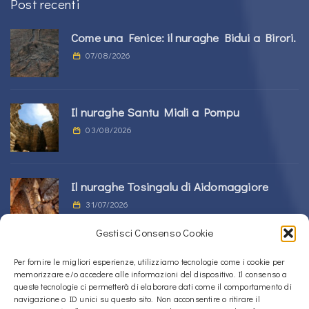
Post recenti
Come una Fenice: il nuraghe Bidui a Birori.
07/08/2026
Il nuraghe Santu Miali a Pompu
03/08/2026
Il nuraghe Tosingalu di Aidomaggiore
31/07/2026
Gestisci Consenso Cookie
La tomba di giganti s’Ortali ‘e su Monte a
Per fornire le migliori esperienze, utilizziamo tecnologie come i cookie per
memorizzare e/o accedere alle informazioni del dispositivo. Il consenso a
Tortolì
queste tecnologie ci permetterà di elaborare dati come il comportamento di
21/07/2026
navigazione o ID unici su questo sito. Non acconsentire o ritirare il