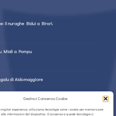
: il nuraghe Bidui a Birori.
tu Miali a Pompu
ngalu di Aidomaggiore
Gestisci Consenso Cookie
nti s’Ortali ‘e su Monte a Tortolì
le migliori esperienze, utilizziamo tecnologie come i cookie per memorizzare
 alle informazioni del dispositivo. Il consenso a queste tecnologie ci