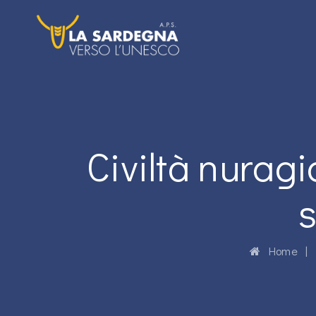
Civiltà nurag
Home
|