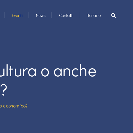
Eventi
News
Contatti
Italiano
ultura o anche
?
ppo economico?