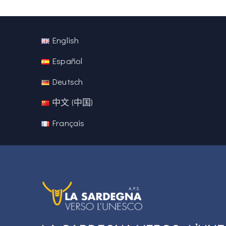
English
Español
Deutsch
中文 (中国)
Français