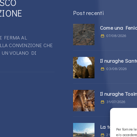
ESCO
ZIONE
Post recenti
Come una Fenice
07/08/2026
I FERMA AL
LLA CONVINZIONE CHE
 UN VOLANO DI
Il nuraghe San
03/08/2026
Il nuraghe Tosi
31/07/2026
La tomba di giga
Per fornire 
21/07/2026
e/o accedere