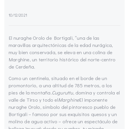
10/12/2021
El nuraghe Orolo de Bortigali, “una de las
maravillas arquitectónicas de la edad nurágica,
muy bien conservada, se eleva en una colina de
Marghine, un territorio histórico del norte-centro
de Cerdeña.
Como un centinela, situado en el borde de un
promontorio, a una altitud de 785 metros, a los
pies de la montaña.
Cuguruttu
, domina y controla el
valle de Tirso y todo el
Marghine
El imponente
nuraghe Orolo, símbolo del pintoresco pueblo de
Bortigali – famoso por sus exquisitos quesos y un
molino de agua activo – ofrece un espectáculo de
belleza inusual: desde su cumbre, tu mirada